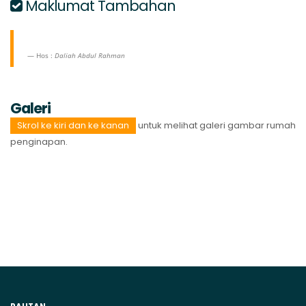
Maklumat Tambahan
Hos :
Daliah Abdul Rahman
Galeri
Skrol ke kiri dan ke kanan
untuk melihat galeri gambar rumah
penginapan.