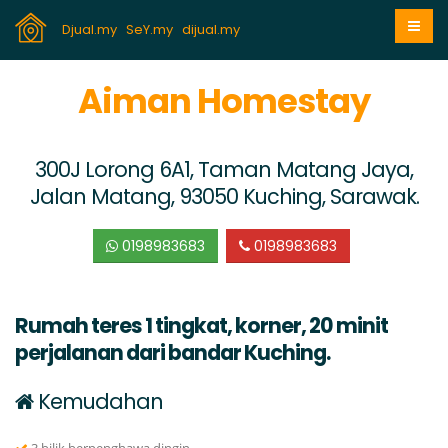
Djual.my
SeY.my
dijual.my
Aiman Homestay
300J Lorong 6A1, Taman Matang Jaya,
Jalan Matang, 93050 Kuching, Sarawak.
0198983683
0198983683
Rumah teres 1 tingkat, korner, 20 minit
perjalanan dari bandar Kuching.
Kemudahan