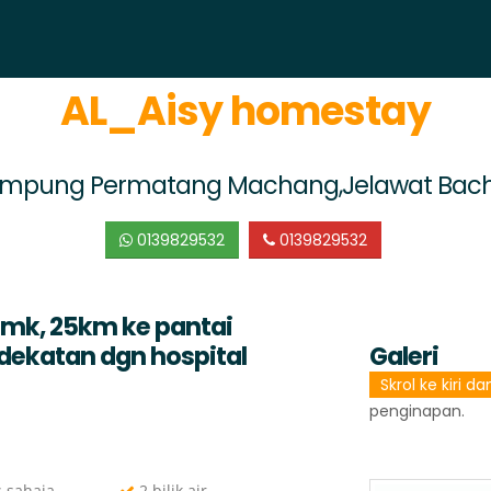
AL_Aisy homestay
mpung Permatang Machang,Jelawat Bac
0139829532
0139829532
umk, 25km ke pantai
ekatan dgn hospital
Galeri
Skrol ke kiri d
penginapan.
s sahaja
2 bilik air