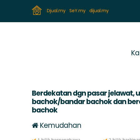
Djual.my
SeY.my
dijual.my
Ka
Berdekatan dgn pasar jelawat, 
bachok/bandar bachok dan berd
bachok
Kemudahan
1 bilik berpenghawa
2 bilik berkipa