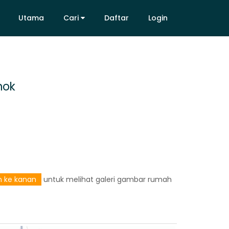
Utama
Cari
Daftar
Login
Utama
Cari
Daftar
Login
hok
an ke kanan
untuk melihat galeri gambar rumah