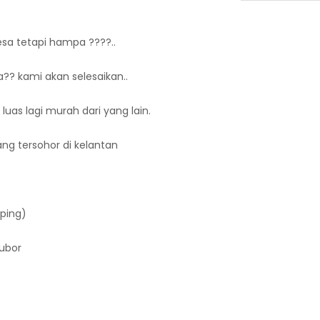
esa tetapi hampa ????..
?? kami akan selesaikan..
uas lagi murah dari yang lain.
ang tersohor di kelantan
pping)
kubor