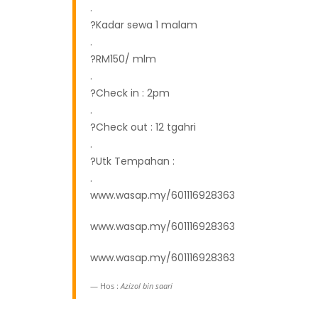
.
?Kadar sewa 1 malam
.
?RM150/ mlm
.
?Check in : 2pm
.
?Check out : 12 tgahri
.
?Utk Tempahan :
.
www.wasap.my/601116928363
www.wasap.my/601116928363
www.wasap.my/601116928363
Hos :
Azizol bin saari