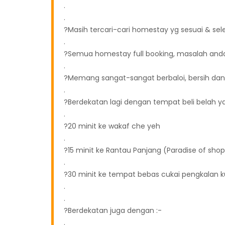
.
.
?Masih tercari-cari homestay yg sesuai & sel
.
?Semua homestay full booking, masalah anda
.
?Memang sangat-sangat berbaloi, bersih dan l
.
?Berdekatan lagi dengan tempat beli belah y
.
?20 minit ke wakaf che yeh
.
?15 minit ke Rantau Panjang (Paradise of sho
.
?30 minit ke tempat bebas cukai pengkalan 
.
.
?Berdekatan juga dengan :-
.