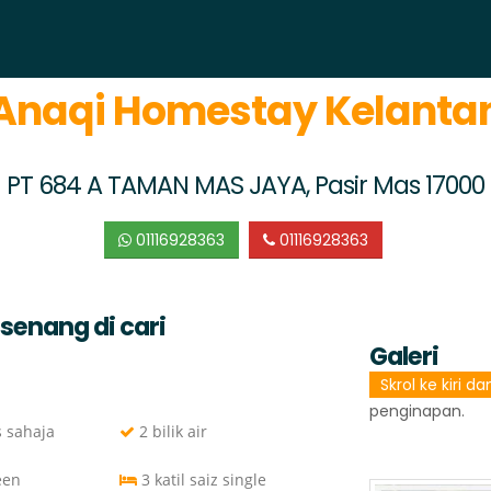
Anaqi Homestay Kelanta
PT 684 A TAMAN MAS JAYA, Pasir Mas 17000
01116928363
01116928363
senang di cari
Galeri
Skrol ke kiri d
penginapan.
s sahaja
2 bilik air
een
3 katil saiz single