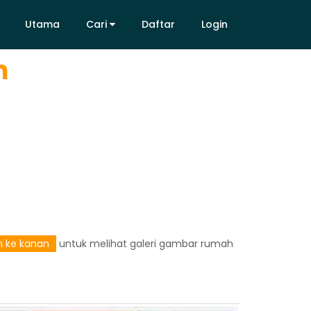
Utama
Cari
Daftar
Login
n
Utama
Cari
Daftar
Login
an ke kanan
untuk melihat galeri gambar rumah