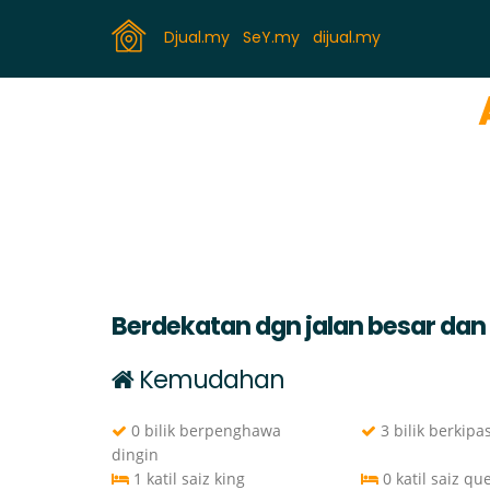
Djual.my
SeY.my
dijual.my
Berdekatan dgn jalan besar dan 
Kemudahan
0 bilik berpenghawa
3 bilik berkipa
dingin
1 katil saiz king
0 katil saiz qu