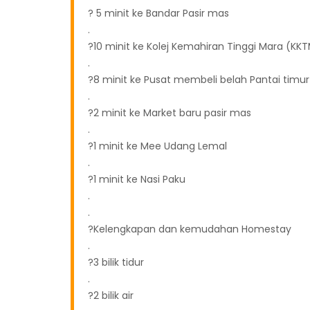
? 5 minit ke Bandar Pasir mas
.
?10 minit ke Kolej Kemahiran Tinggi Mara (KKT
.
?8 minit ke Pusat membeli belah Pantai timu
.
?2 minit ke Market baru pasir mas
.
?1 minit ke Mee Udang Lemal
.
?1 minit ke Nasi Paku
.
.
?Kelengkapan dan kemudahan Homestay
.
?3 bilik tidur
.
?2 bilik air