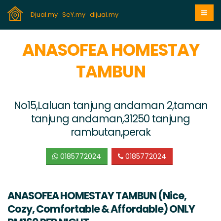
Djual.my
SeY.my
dijual.my
ANASOFEA HOMESTAY
TAMBUN
No15,Laluan tanjung andaman 2,taman
tanjung andaman,31250 tanjung
rambutan,perak
0185772024
0185772024
ANASOFEA HOMESTAY TAMBUN (Nice,
Cozy, Comfortable & Affordable) ONLY