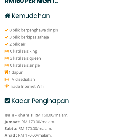
RM160 PER NIGHT..
Kemudahan
0 bilik berpenghawa dingin
3 bilik berkipas sahaja
2 bilik air
0 katil saiz king
3 katil saiz queen
0 katil saiz single
1 dapur
TV disediakan
Tiada Internet Wifi
Kadar Penginapan
Isnin - Khamis:
RM 160.00/malam.
Jumaat:
RM 170.00/malam.
Sabtu:
RM 170.00/malam.
Ahad :
RM 170.00/malam.