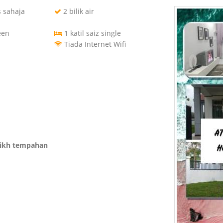
s sahaja
2 bilik air
een
1 katil saiz single
Tiada Internet Wifi
rikh tempahan