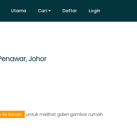
Utama
Cari
Daftar
Login
Utama
Cari
Daftar
Login
Penawar, Johor
an ke kanan
untuk melihat galeri gambar rumah