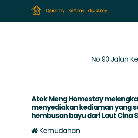
Djual.my
SeY.my
dijual.my
No 90 Jalan K
Atok Meng Homestay melengkap
menyediakan kediaman yang se
hembusan bayu dari Laut Cina S
Kemudahan