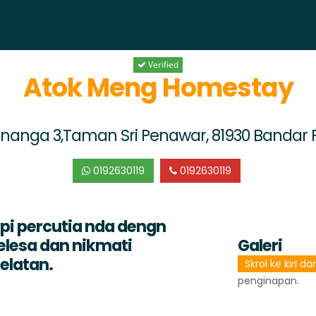
Verified
Atok Meng Homestay
enanga 3,Taman Sri Penawar, 81930 Bandar 
0192630119
0192630119
i percutia nda dengn
lesa dan nikmati
Galeri
elatan.
Skrol ke kiri d
penginapan.