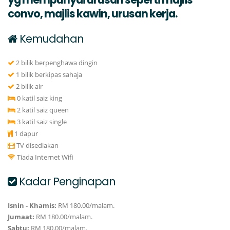
convo, majlis kawin, urusan kerja.
Kemudahan
2 bilik berpenghawa dingin
1 bilik berkipas sahaja
2 bilik air
0 katil saiz king
2 katil saiz queen
3 katil saiz single
1 dapur
TV disediakan
Tiada Internet Wifi
Kadar Penginapan
Isnin - Khamis:
RM 180.00/malam.
Jumaat:
RM 180.00/malam.
Sabtu:
RM 180.00/malam.