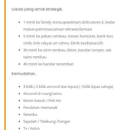
Lokasi yang amat strategik..
1 minit ke family store,speedmart,dobi,seven E, kedai
makan,petronas,taman rekreasi,farmasi
5 minit ke pekan rembau, stesen komuter, bank bsn,
cimb, bnk rakyat arr rahnu, klinik kesihatan,kfc
30 minit ke uitm rembau, kktm, bandar tampin, sek
sains rembau
40 minit ke bandar seremban
Kemudahan..
3 bilik ( 2 bilik aircond dan kipas) ( 1bilik kipas sahaja)
Aircond di ruang tamu
Mesin basuh / Peti Ais
Peralatan memasak
Seterika
Sejadah / Telekung /hanger
Tv / Astro