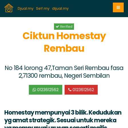
Djual.my
SeY.my
dijual.my
Verified
Ciktun Homestay
Rembau
No 184 lorong 47,Taman Seri Rembau fasa
2,71300 rembau, Negeri Sembilan
0123612562
0123612562
Homestay mempunyai 3 bilik. Kedudukan
yg amat strategik. Sesuai untuk mereka
yg mempunyai urusan seperti majlis