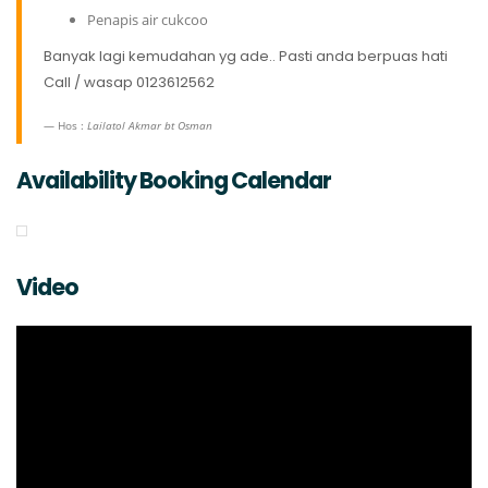
Penapis air cukcoo
Banyak lagi kemudahan yg ade.. Pasti anda berpuas hati
Call / wasap 0123612562
Hos :
Lailatol Akmar bt Osman
Availability Booking Calendar
Video