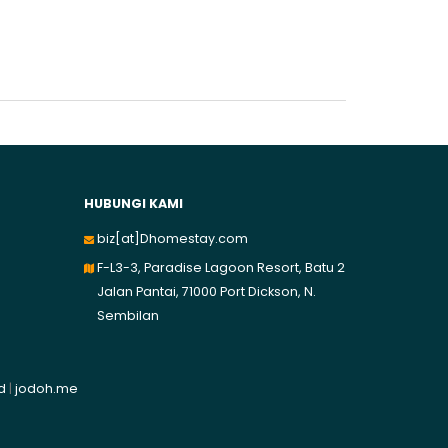
HUBUNGI KAMI
biz[at]Dhomestay.com
F-L3-3, Paradise Lagoon Resort, Batu 2
Jalan Pantai, 71000 Port Dickson, N.
Sembilan
id
|
jodoh.me