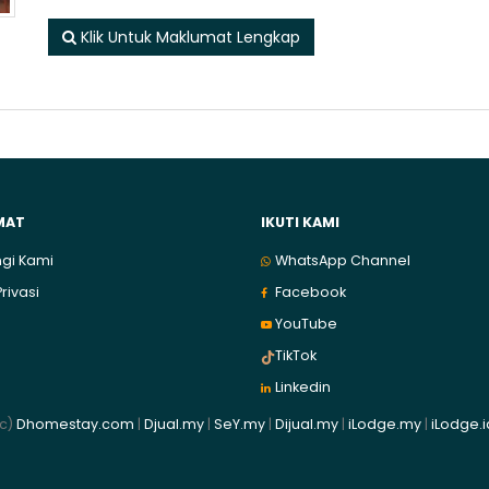
Klik Untuk Maklumat Lengkap
MAT
IKUTI KAMI
gi Kami
WhatsApp Channel
Privasi
Facebook
YouTube
TikTok
Linkedin
(c)
Dhomestay.com
|
Djual.my
|
SeY.my
|
Dijual.my
|
iLodge.my
|
iLodge.