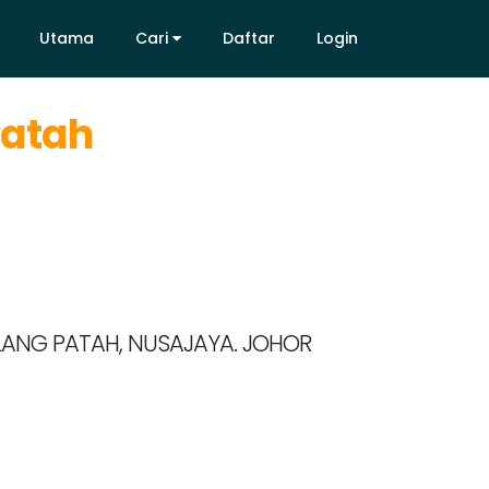
Utama
Cari
Daftar
Login
Utama
Cari
Daftar
Login
Patah
GELANG PATAH, NUSAJAYA. JOHOR