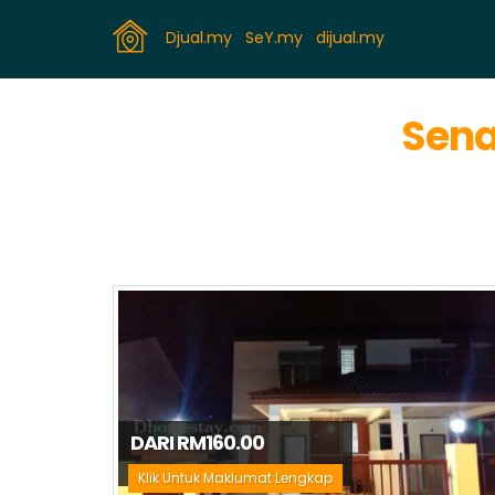
Djual.my
SeY.my
dijual.my
Sena
DARI RM160.00
Klik Untuk Maklumat Lengkap