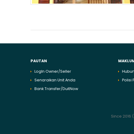
PAUTAN
MAKLU
LogIn Owner/Seller
Hubun
Senaraikan Unit Anda
Polisi 
Bank Transfer/DuitNow
Since 2016 