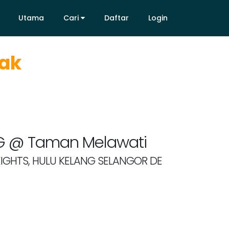
Utama
Cari
Daftar
Login
Utama
Cari
Daftar
Login
bak
G @ Taman Melawati
EIGHTS, HULU KELANG SELANGOR DE