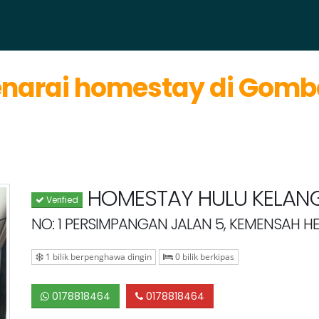
narai homestay di Gom
HOMESTAY HULU KELAN
Verified
NO: 1 PERSIMPANGAN JALAN 5, KEMENSAH H
1 bilik berpenghawa dingin
0 bilik berkipas
0178818464
0178818464