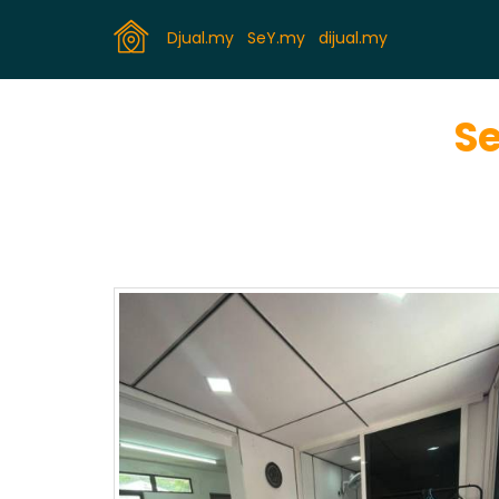
Djual.my
SeY.my
dijual.my
Se