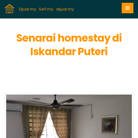
Djual.my
SeY.my
dijual.my
Senarai homestay di
Iskandar Puteri