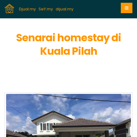
Djual.my
SeY.my
dijual.my
Senarai homestay di
Kuala Pilah