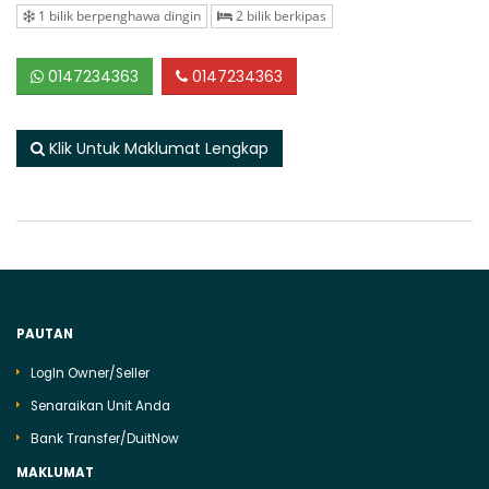
1 bilik berpenghawa dingin
2 bilik berkipas
0147234363
0147234363
Klik Untuk Maklumat Lengkap
PAUTAN
LogIn Owner/Seller
Senaraikan Unit Anda
Bank Transfer/DuitNow
MAKLUMAT