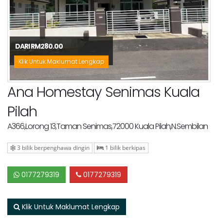
DARI RM280.00
Klik Untuk Maklumat Lengkap
Ana Homestay Senimas Kuala
Pilah
A366,Lorong 13,Taman Senimas,72000 Kuala Pilah,N.Sembilan
3 bilik berpenghawa dingin
1 bilik berkipas
0177279319
0177279319
Klik Untuk Maklumat Lengkap