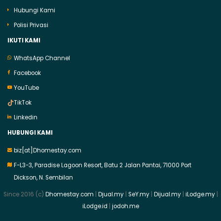
Hubungi Kami
Polisi Privasi
IKUTI KAMI
WhatsApp Channel
Facebook
YouTube
TikTok
Linkedin
HUBUNGI KAMI
biz[at]Dhomestay.com
F-L3-3, Paradise Lagoon Resort, Batu 2 Jalan Pantai, 71000 Port
Dickson, N. Sembilan
Since 2016 (c)
Dhomestay.com
|
Djual.my
|
SeY.my
|
Dijual.my
|
iLodge.my
|
iLodge.id
|
jodoh.me