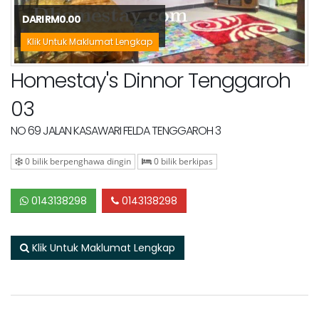
DARI RM0.00
Klik Untuk Maklumat Lengkap
Homestay's Dinnor Tenggaroh
03
NO 69 JALAN KASAWARI FELDA TENGGAROH 3
0 bilik berpenghawa dingin
0 bilik berkipas
0143138298
0143138298
Klik Untuk Maklumat Lengkap