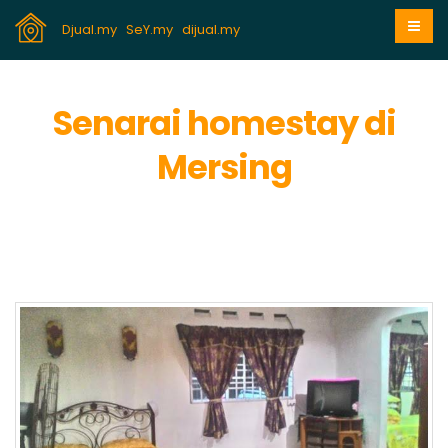
Djual.my
SeY.my
dijual.my
Senarai homestay di
Mersing