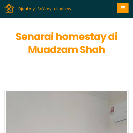
Djual.my
SeY.my
dijual.my
Senarai homestay di
Muadzam Shah