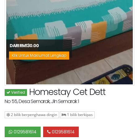
DARI RM130.00
Klik Untuk Maklumat Lengkap
Homestay Cet Dett
Verified
No 55, Desa Semarak, Jln Semarak 1
2 bilik berpenghawa dingin
1 bilik berkipas
0129581614
0129581614