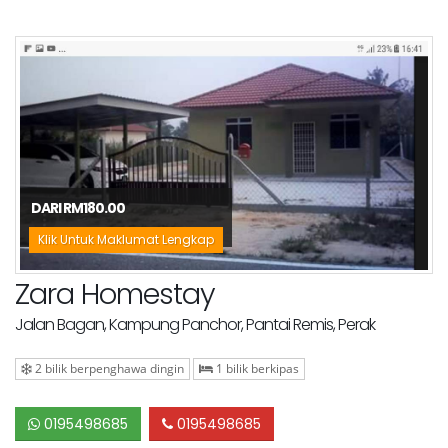
DARI RM180.00
Klik Untuk Maklumat Lengkap
Zara Homestay
Jalan Bagan, Kampung Panchor, Pantai Remis, Perak
2 bilik berpenghawa dingin
1 bilik berkipas
0195498685
0195498685