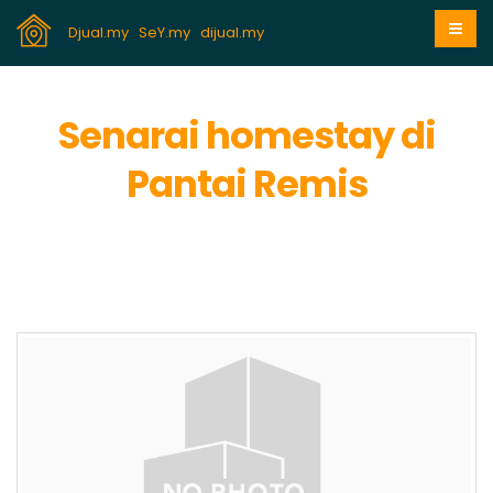
Djual.my
SeY.my
dijual.my
Senarai homestay di
Pantai Remis