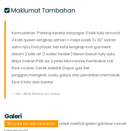
Maklumat Tambahan
Kemudahan: Parking kereta berpagar 3 bilik fully aircond
3 katil queen lengkap almari + meja solek Tv 32" siaran
astro njoy Dvd player Set sofa lengkap Iron garment
steam 2 bilik air (1 water heater) Mesin basuh fully auto
Meja makan Peti ais 2 pintu Microwave Pembakar roti
Rice cooker Cerek elektrik Dapur gas Set
pinggan,mangkuk, sudu, garpu dan peralatan memasak
Exra 2 toto dan bantal
Hos :
Mohd Shaharul bin Yaakop
Galeri
Skrol ke kiri dan ke kanan
untuk melihat galeri gambar rumah
penginapan.