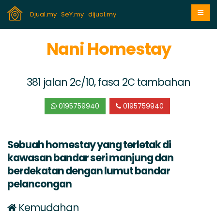
Djual.my
SeY.my
dijual.my
Nani Homestay
381 jalan 2c/10, fasa 2C tambahan
0195759940
0195759940
Sebuah homestay yang terletak di
kawasan bandar seri manjung dan
berdekatan dengan lumut bandar
pelancongan
Kemudahan