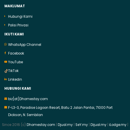
MAKLUMAT
Hubungi Kami
Polisi Privasi
IKUTI KAMI
WhatsApp Channel
Facebook
YouTube
TikTok
Linkedin
HUBUNGI KAMI
biz[at]Dhomestay.com
F-L3-3, Paradise Lagoon Resort, Batu 2 Jalan Pantai, 71000 Port
Dickson, N. Sembilan
Since 2016 (c)
Dhomestay.com
|
Djual.my
|
SeY.my
|
Dijual.my
|
iLodge.my
|