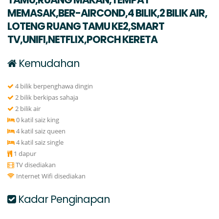
MEMASAK,BER-AIRCOND,4 BILIK,2 BILIK AIR,
LOTENG RUANG TAMU KE2,SMART
TV,UNIFI,NETFLIX,PORCH KERETA
Kemudahan
4 bilik berpenghawa dingin
2 bilik berkipas sahaja
2 bilik air
0 katil saiz king
4 katil saiz queen
4 katil saiz single
1 dapur
TV disediakan
Internet Wifi disediakan
Kadar Penginapan