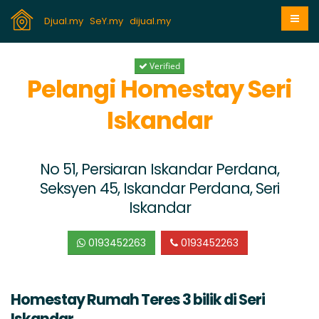
Djual.my
SeY.my
dijual.my
Verified
Pelangi Homestay Seri
Iskandar
No 51, Persiaran Iskandar Perdana,
Seksyen 45, Iskandar Perdana, Seri
Iskandar
0193452263
0193452263
Homestay Rumah Teres 3 bilik di Seri
Iskandar