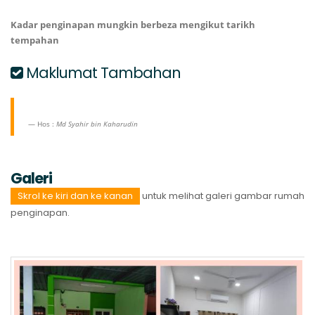
Kadar penginapan mungkin berbeza mengikut tarikh
tempahan
Maklumat Tambahan
Hos :
Md Syahir bin Kaharudin
Galeri
Skrol ke kiri dan ke kanan
untuk melihat galeri gambar rumah
penginapan.