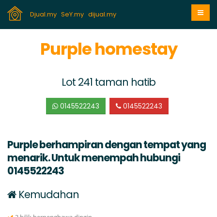
Djual.my
SeY.my
dijual.my
Purple homestay
Lot 241 taman hatib
0145522243
0145522243
Purple berhampiran dengan tempat yang
menarik. Untuk menempah hubungi
0145522243
Kemudahan