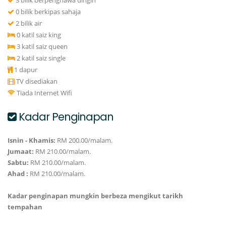
3 bilik berpenghawa dingin
0 bilik berkipas sahaja
2 bilik air
0 katil saiz king
3 katil saiz queen
2 katil saiz single
1 dapur
TV disediakan
Tiada Internet Wifi
Kadar Penginapan
Isnin - Khamis:
RM 200.00/malam.
Jumaat:
RM 210.00/malam.
Sabtu:
RM 210.00/malam.
Ahad :
RM 210.00/malam.
Kadar penginapan mungkin berbeza mengikut tarikh
tempahan