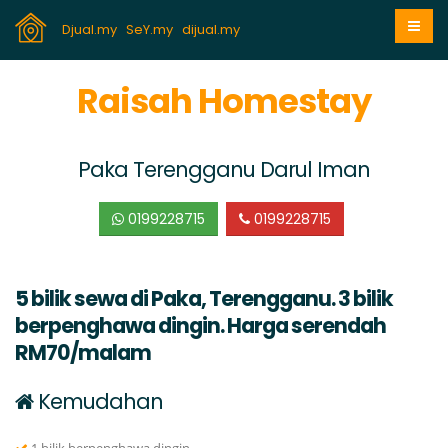
Djual.my
SeY.my
dijual.my
Raisah Homestay
Paka Terengganu Darul Iman
0199228715
0199228715
5 bilik sewa di Paka, Terengganu. 3 bilik
berpenghawa dingin. Harga serendah
RM70/malam
Kemudahan