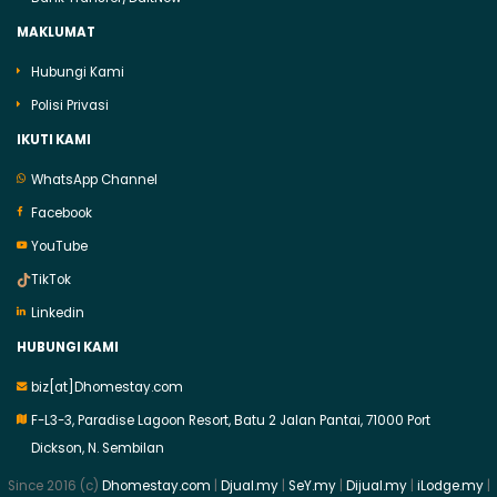
MAKLUMAT
Hubungi Kami
Polisi Privasi
IKUTI KAMI
WhatsApp Channel
Facebook
YouTube
TikTok
Linkedin
HUBUNGI KAMI
biz[at]Dhomestay.com
F-L3-3, Paradise Lagoon Resort, Batu 2 Jalan Pantai, 71000 Port
Dickson, N. Sembilan
Since 2016 (c)
Dhomestay.com
|
Djual.my
|
SeY.my
|
Dijual.my
|
iLodge.my
|