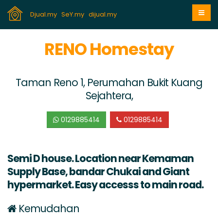
Djual.my
SeY.my
dijual.my
RENO Homestay
Taman Reno 1, Perumahan Bukit Kuang
Sejahtera,
0129885414
0129885414
Semi D house. Location near Kemaman
Supply Base, bandar Chukai and Giant
hypermarket. Easy accesss to main road.
Kemudahan