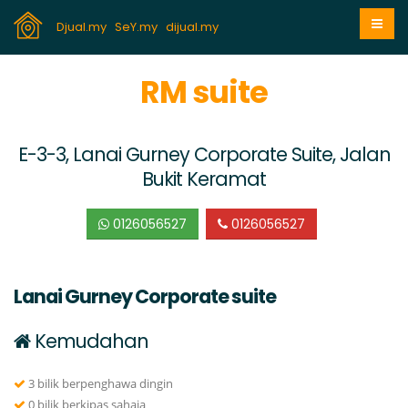
Djual.my
SeY.my
dijual.my
RM suite
E-3-3, Lanai Gurney Corporate Suite, Jalan
Bukit Keramat
0126056527
0126056527
Lanai Gurney Corporate suite
Kemudahan
3 bilik berpenghawa dingin
0 bilik berkipas sahaja