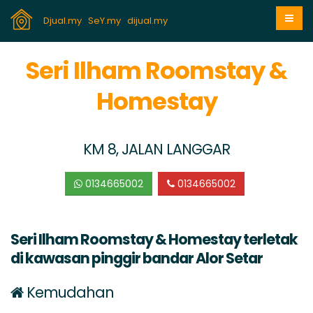
Djual.my
SeY.my
dijual.my
Seri Ilham Roomstay &
Homestay
KM 8, JALAN LANGGAR
0134665002
0134665002
Seri Ilham Roomstay & Homestay terletak
di kawasan pinggir bandar Alor Setar
Kemudahan