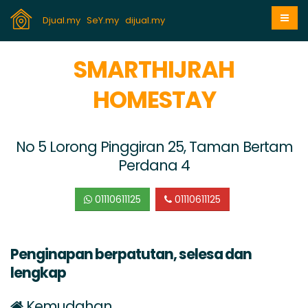
Djual.my
SeY.my
dijual.my
SMARTHIJRAH
HOMESTAY
No 5 Lorong Pinggiran 25, Taman Bertam
Perdana 4
01110611125
01110611125
Penginapan berpatutan, selesa dan
lengkap
Kemudahan