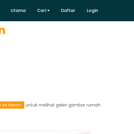
Utama
Cari
Daftar
Login
n
Utama
Cari
Daftar
Login
an ke kanan
untuk melihat galeri gambar rumah