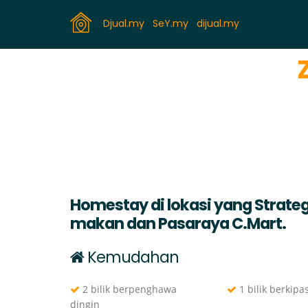
Djual.my
SeY.my
dijual.my
Homestay di lokasi yang Strate
makan dan Pasaraya C.Mart.
Kemudahan
2 bilik berpenghawa
1 bilik berkipa
dingin