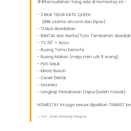
##Kemudahan Yang ada di Homestay ini:-
- 3 BILIK TIDUR KATIL QUEEN
(Bilik utama aircond dan Kipas)
- TUALA disediakan
- BANTAL dan Narita/Toto Tambahan disedia
- TV 29" + Astro
- Ruang Tamu bersofa
- Ruang Makan (meja mkn utk 6 orang)
- Peti Sejuk
- Mesin Basuh
- Cerek Elektik
- Seterika
- Lengkap Perkakasan Dapur(boleh masak).
HOMESTAY ini juga sesuai dijadikan TRANSIT k
Hos :
Zaida Homestay Changlun