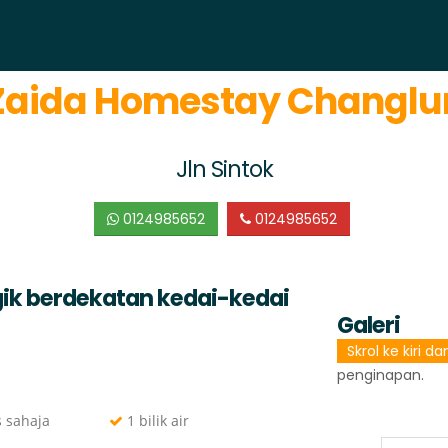
Zaida Homestay Changlu
Jln Sintok
0124985652
0124985652
gik berdekatan kedai-kedai
Galeri
Skrol ke kiri d
penginapan.
s sahaja
1 bilik air