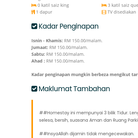
0 katil saiz king
3 katil saiz qu
1 dapur
TV disediakan
Kadar Penginapan
Isnin - Khamis:
RM 150.00/malam.
Jumaat:
RM 150.00/malam.
Sabtu:
RM 150.00/malam.
Ahad :
RM 150.00/malam.
Kadar penginapan mungkin berbeza mengikut ta
Maklumat Tambahan
##Homestay ini mempunyai 3 bilik Tidur. L
selesa, bersih, suasana Aman dan Ruang Park
##InsyaAllah dijamin tidak mengecewakan.